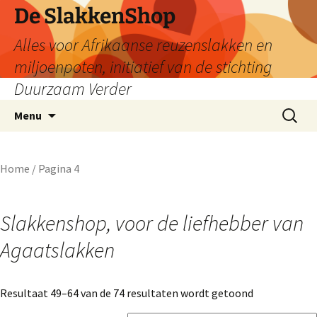
De SlakkenShop
Alles voor Afrikaanse reuzenslakken en
miljoenpoten, initiatief van de stichting
Duurzaam Verder
Ga
Zoeken
Menu
naar
naar:
de
inhoud
Home
/ Pagina 4
Slakkenshop, voor de liefhebber van
Agaatslakken
Resultaat 49–64 van de 74 resultaten wordt getoond