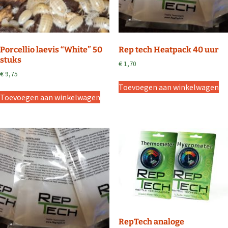
Porcellio laevis “White” 50
Rep tech Heatpack 40 uur
stuks
€
1,70
€
9,75
Toevoegen aan winkelwagen
Toevoegen aan winkelwagen
RepTech analoge