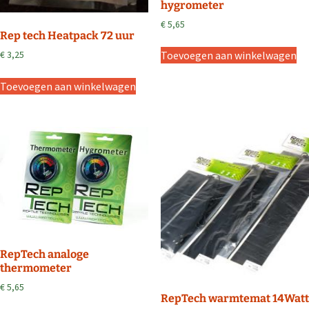
hygrometer
€
5,65
Rep tech Heatpack 72 uur
Toevoegen aan winkelwagen
€
3,25
Toevoegen aan winkelwagen
RepTech analoge
thermometer
€
5,65
RepTech warmtemat 14Watt