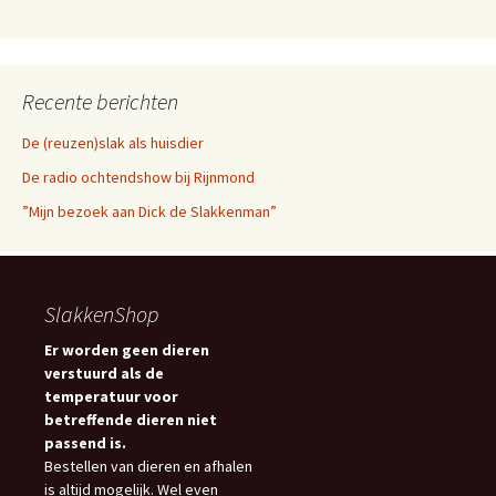
Recente berichten
De (reuzen)slak als huisdier
De radio ochtendshow bij Rijnmond
”Mijn bezoek aan Dick de Slakkenman”
SlakkenShop
Er worden geen dieren
verstuurd als de
temperatuur voor
betreffende dieren niet
passend is.
Bestellen van dieren en afhalen
is altijd mogelijk. Wel even