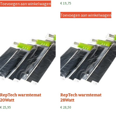
Toevoegen aan winkelwagen
€
19,75
Toevoegen aan winkelwagen
RepTech warmtemat
RepTech warmtemat
20Watt
28Watt
€
25,95
€
28,50