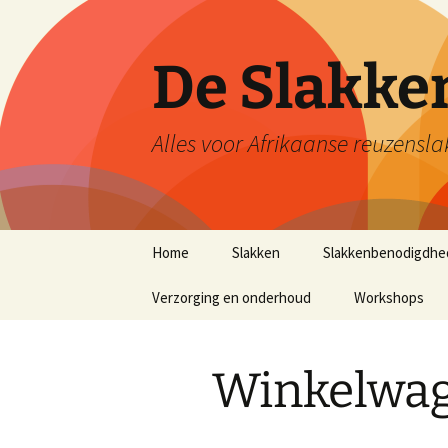
De Slakk
Alles voor Afrikaanse reuzensla
Ga
Home
Slakken
Slakkenbenodigdhe
naar
de
Verzorging en onderhoud
Workshops
inhoud
Winkelwa