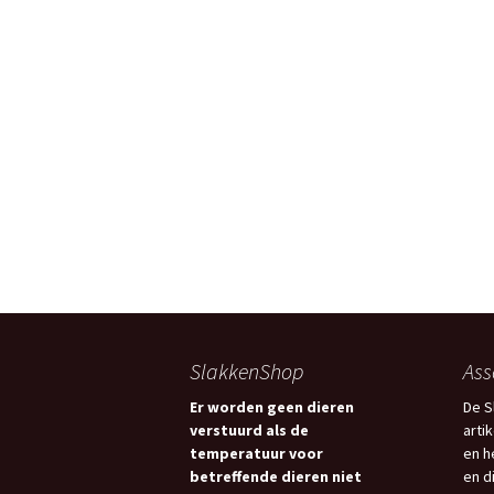
SlakkenShop
Ass
Er worden geen dieren
De S
verstuurd als de
arti
temperatuur voor
en h
betreffende dieren niet
en d