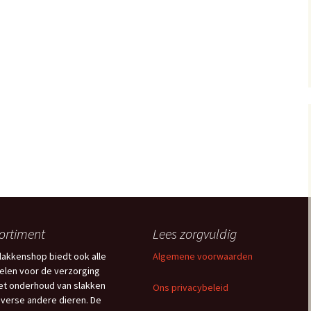
ortiment
Lees zorgvuldig
lakkenshop biedt ook alle
Algemene voorwaarden
kelen voor de verzorging
et onderhoud van slakken
Ons privacybeleid
iverse andere dieren. De