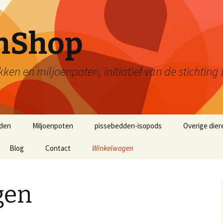
enShop
kken en miljoenpoten, initiatief van de stichti
den
Miljoenpoten
pissebedden-isopods
Overige dier
Blog
Contact
Winkelwagen
gen