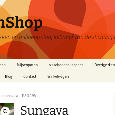
enShop
kken en miljoenpoten, initiatief van de stichti
den
Miljoenpoten
pissebedden-isopods
Overige dier
Blog
Contact
Winkelwagen
nexpectata – PSG 195
Sungaya