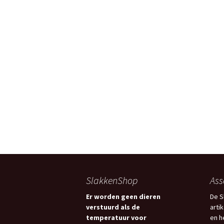
SlakkenShop
Ass
Er worden geen dieren
De S
verstuurd als de
arti
temperatuur voor
en h