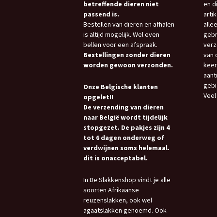
betreffende dieren niet
en d
passend is.
arti
Bestellen van dieren en afhalen
allee
is altijd mogelijk. Wel even
gebr
bellen voor een afspraak.
verz
Bestellingen zonder dieren
van 
worden gewoon verzonden.
keer
aant
gebi
Onze Belgische klanten
Veel
opgelet!!
De verzending van dieren
naar België wordt tijdelijk
stopgezet. De pakjes zijn 4
tot 6 dagen onderweg of
verdwijnen soms helemaal.
dit is onacceptabel.
In De Slakkenshop vindt je alle
soorten Afrikaanse
reuzenslakken, ook wel
agaatslakken genoemd. Ook