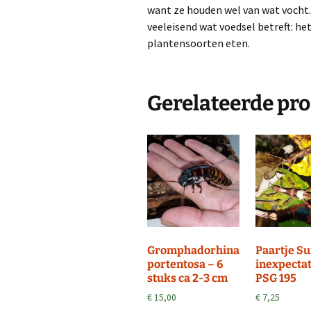
want ze houden wel van wat vocht. 
veeleisend wat voedsel betreft: he
plantensoorten eten.
Gerelateerde pr
Gromphadorhina
Paartje S
portentosa – 6
inexpectat
stuks ca 2-3 cm
PSG 195
€
15,00
€
7,25