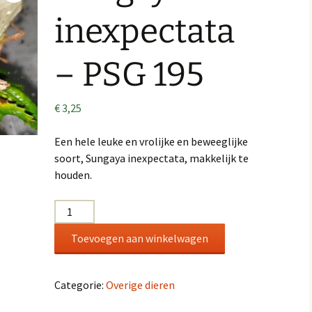
inexpectata
– PSG 195
€
3,25
Een hele leuke en vrolijke en beweeglijke
soort, Sungaya inexpectata, makkelijk te
houden.
Sungaya
inexpectata
Toevoegen aan winkelwagen
-
PSG
195
Categorie:
Overige dieren
aantal