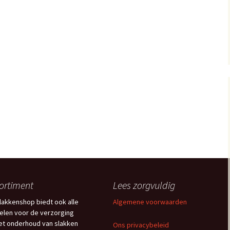
ortiment
Lees zorgvuldig
lakkenshop biedt ook alle
Algemene voorwaarden
kelen voor de verzorging
et onderhoud van slakken
Ons privacybeleid