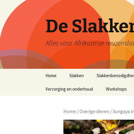
De Slakk
Alles voor Afrikaanse reuzensla
Ga
Home
Slakken
Slakkenbenodigdhe
naar
de
Verzorging en onderhoud
Workshops
inhoud
Home
/
Overige dieren
/ Sungaya i