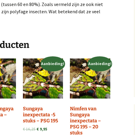
(tussen 60 en 80%). Zoals vermeld zijn ze ook niet
t zijn polyfage insecten. Wat betekend dat ze veel
oducten
Aanbieding!
Aanbieding!
ungaya
Sungaya
Nimfen van
a –
inexpectata -5
Sungaya
stuks – PSG 195
inexpectata –
PSG 195 – 20
Oorspronkelijke
Huidige
€
16,25
€
9,95
stuks
prijs
prijs