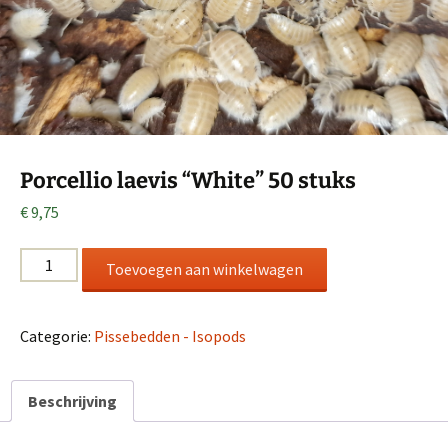
Porcellio laevis “White” 50 stuks
€
9,75
Porcellio
Toevoegen aan winkelwagen
laevis
“White”
50
Categorie:
Pissebedden - Isopods
stuks
aantal
Beschrijving