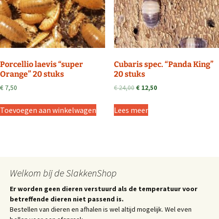
Porcellio laevis “super
Cubaris spec. “Panda King”
Orange” 20 stuks
20 stuks
Oorspronkelijke
Huidige
€
7,50
€
24,00
€
12,50
prijs
prijs
was:
is:
Toevoegen aan winkelwagen
Lees meer
€ 24,00.
€ 12,50.
Welkom bij de SlakkenShop
Er worden geen dieren verstuurd als de temperatuur voor
betreffende dieren niet passend is.
Bestellen van dieren en afhalen is wel altijd mogelijk. Wel even