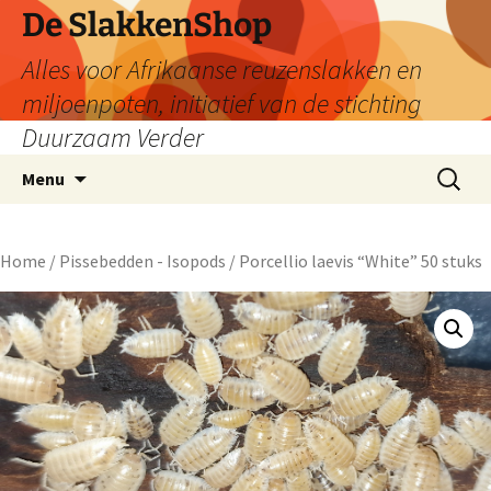
De SlakkenShop
Alles voor Afrikaanse reuzenslakken en
miljoenpoten, initiatief van de stichting
Duurzaam Verder
Ga
Zoeken
Menu
naar
naar:
de
inhoud
Home
/
Pissebedden - Isopods
/ Porcellio laevis “White” 50 stuks