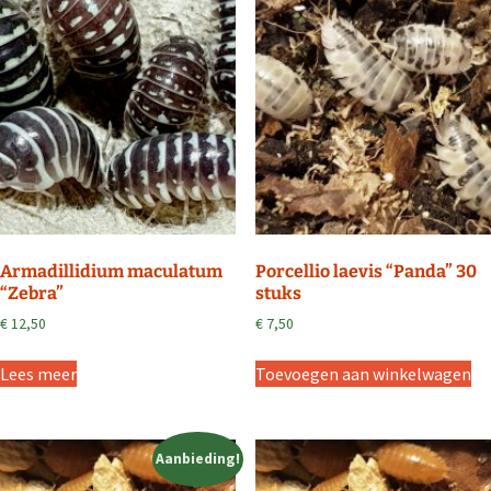
Armadillidium maculatum
Porcellio laevis “Panda” 30
“Zebra”
stuks
€
12,50
€
7,50
Lees meer
Toevoegen aan winkelwagen
Aanbieding!