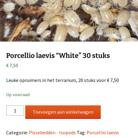
Porcellio laevis “White” 30 stuks
€
7,50
Leuke opruimers in het terrarium, 20 stuks voor € 7,50
Op voorraad
Porcellio
Toevoegen aan winkelwagen
laevis
“White”
30
Categorie:
Pissebedden - Isopods
Tag:
Porcellio laevis