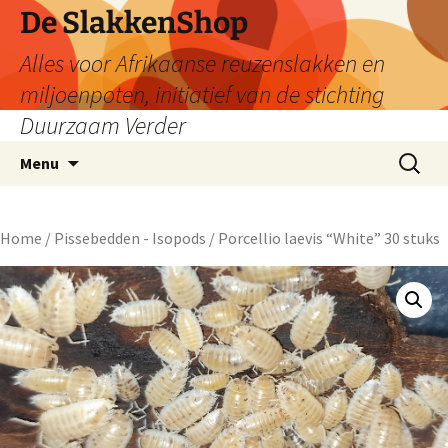
De SlakkenShop
Alles voor Afrikaanse reuzenslakken en
miljoenpoten, initiatief van de stichting
Duurzaam Verder
Ga
Zoeken
Menu
naar
naar:
de
inhoud
Home
/
Pissebedden - Isopods
/ Porcellio laevis “White” 30 stuks