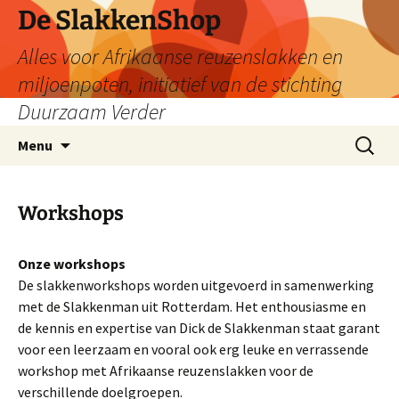
De SlakkenShop
Alles voor Afrikaanse reuzenslakken en
miljoenpoten, initiatief van de stichting
Duurzaam Verder
Ga
Zoeken
Menu
naar
naar:
de
inhoud
Workshops
Onze workshops
De slakkenworkshops worden uitgevoerd in samenwerking
met de Slakkenman uit Rotterdam. Het enthousiasme en
de kennis en expertise van Dick de Slakkenman staat garant
voor een leerzaam en vooral ook erg leuke en verrassende
workshop met Afrikaanse reuzenslakken voor de
verschillende doelgroepen.