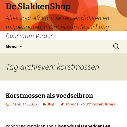
De SlakkenShop
Alles voor Afrikaanse reuzenslakken en
miljoenpoten, initiatief van de stichting
Duurzaam Verder
Ga
Zoeken
Menu
naar
naar:
de
inhoud
Tag archieven: korstmossen
Korstmossen als voedselbron
1 februari, 2026
Blog
isopods
,
korstmossen
,
liches
Voor ongewervelden zoals
isopods (pissebedden) en