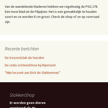
Van de wandelende bladeren hebben we regelmatig de PSG 278.
Een mooi blad uit de Filipijnen. Het is een gemakkelijk te houden
soort en ze worden 8 cm groot. Check de shop of ze op voorraad
zijn.
Recente berichten
De (reuzen)slak als huisdier
De radio ochtendshow bij Rijnmond
”Mijn bezoek aan Dick de Slakkenman”
SlakkenShop
Er worden geen dieren
verstuurd als de