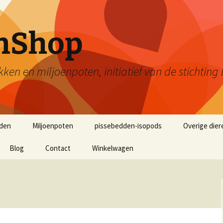
enShop
kken en miljoenpoten, initiatief van de stichti
den
Miljoenpoten
pissebedden-isopods
Overige dier
Blog
Contact
Winkelwagen