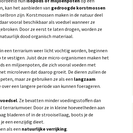
voorbeeld hun
isopods of miljoenpoten
op een
en, kan het aanbieden van
gedroogde korstmossen
selbron zijn. Korstmossen maken in de natuur deel
 daar vooral beschikbaar als voedsel wanneer ze
ebroken. Door ze eerst te laten drogen, worden ze
natuurlijk dood organisch materiaal.
 een terrarium weer licht vochtig worden, beginnen
p te vestigen. Juist deze micro-organismen maken het
ods en miljoenpoten, die zich vooral voeden met
et microleven dat daarop groeit. De dieren zullen de
peten, maar ze gebruiken ze als een
langzaam
e over een langere periode van kunnen foerageren.
 voedsel
. Ze bevatten minder voedingsstoffen dan
l terrariumvoer. Door ze in kleine hoeveelheden aan
aag bladeren of in de strooisellaag, boots je de
je een eenzijdig dieet.
nen als een
natuurlijke verrijking
.