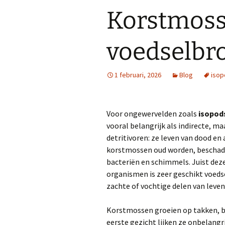
Korstmoss
voedselbr
1 februari, 2026
Blog
isop
Voor ongewervelden zoals
isopod
vooral belangrijk als indirecte, ma
detritivoren: ze leven van dood e
korstmossen oud worden, beschadi
bacteriën en schimmels. Juist de
organismen is zeer geschikt voeds
zachte of vochtige delen van leve
Korstmossen groeien op takken, b
eerste gezicht lijken ze onbelang