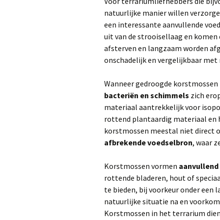
Voor terrariumliefhebbers die bij
natuurlijke manier willen verzorg
een interessante aanvullende voed
uit van de strooisellaag en komen
afsterven en langzaam worden afg
onschadelijk en vergelijkbaar met 
Wanneer gedroogde korstmossen in
bacteriën en schimmels
zich ero
materiaal aantrekkelijk voor isop
rottend plantaardig materiaal en h
korstmossen meestal niet direct o
afbrekende voedselbron
, waar z
Korstmossen vormen
aanvullend
rottende bladeren, hout of speciaa
te bieden, bij voorkeur onder een l
natuurlijke situatie na en voorkom 
Korstmossen in het terrarium die