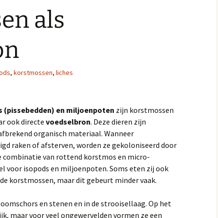
en als
on
ods
,
korstmossen
,
liches
s (pissebedden) en miljoenpoten
zijn korstmossen
ar ook directe
voedselbron
. Deze dieren zijn
n afbrekend organisch materiaal. Wanneer
gd raken of afsterven, worden ze gekoloniseerd door
ze combinatie van rottend korstmos en micro-
el voor isopods en miljoenpoten. Soms eten zij ook
nde korstmossen, maar dit gebeurt minder vaak.
oomschors en stenen en in de strooisellaag. Op het
rijk, maar voor veel ongewervelden vormen ze een