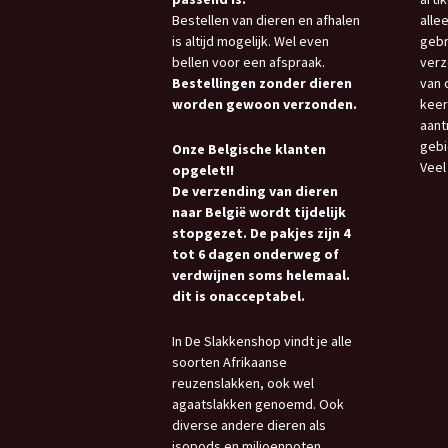
Bestellen van dieren en afhalen
allee
is altijd mogelijk. Wel even
gebr
bellen voor een afspraak.
verz
Bestellingen zonder dieren
van 
worden gewoon verzonden.
keer
aant
gebi
Onze Belgische klanten
Veel
opgelet!!
De verzending van dieren
naar België wordt tijdelijk
stopgezet. De pakjes zijn 4
tot 6 dagen onderweg of
verdwijnen soms helemaal.
dit is onacceptabel.
In De Slakkenshop vindt je alle
soorten Afrikaanse
reuzenslakken, ook wel
agaatslakken genoemd. Ook
diverse andere dieren als
isopods en miljoenpoten