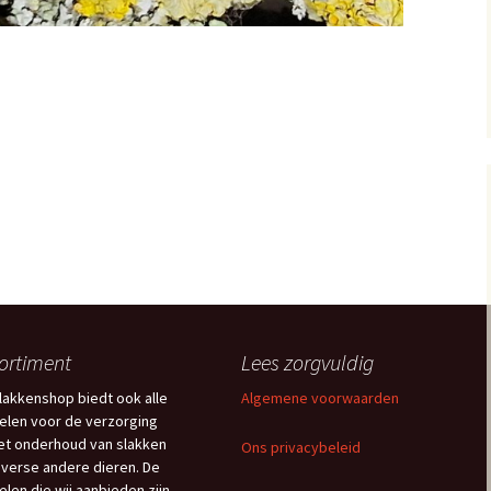
ortiment
Lees zorgvuldig
lakkenshop biedt ook alle
Algemene voorwaarden
kelen voor de verzorging
et onderhoud van slakken
Ons privacybeleid
iverse andere dieren. De
kelen die wij aanbieden zijn