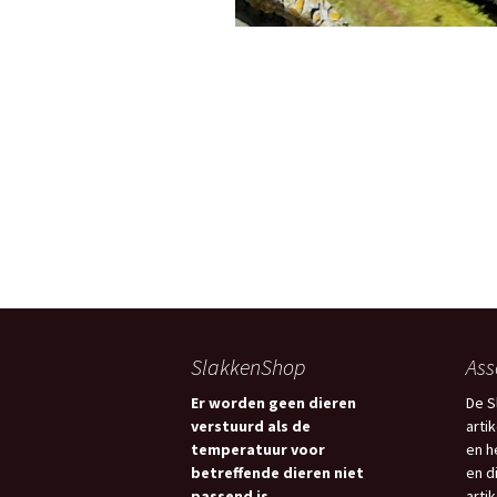
SlakkenShop
Ass
Er worden geen dieren
De S
verstuurd als de
arti
temperatuur voor
en h
betreffende dieren niet
en d
passend is.
arti