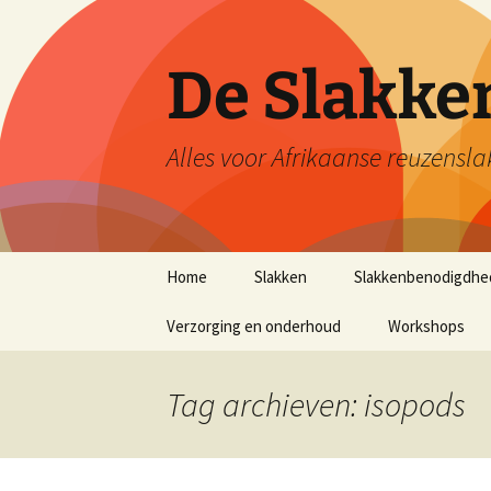
De Slakk
Alles voor Afrikaanse reuzensla
Ga
Home
Slakken
Slakkenbenodigdhe
naar
de
Verzorging en onderhoud
Workshops
inhoud
Tag archieven: isopods