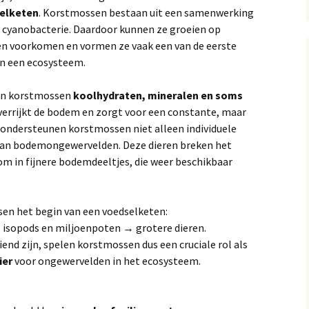
selketen
. Korstmossen bestaan uit een samenwerking
 cyanobacterie. Daardoor kunnen ze groeien op
en voorkomen en vormen ze vaak een van de eerste
in een ecosysteem.
en korstmossen
koolhydraten, mineralen en soms
 verrijkt de bodem en zorgt voor een constante, maar
ondersteunen korstmossen niet alleen individuele
 van bodemongewervelden. Deze dieren breken het
om in fijnere bodemdeeltjes, die weer beschikbaar
n het begin van een voedselketen:
sopods en miljoenpoten → grotere dieren.
nd zijn, spelen korstmossen dus een cruciale rol als
ier
voor ongewervelden in het ecosysteem.