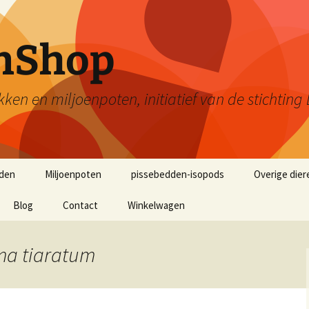
enShop
kken en miljoenpoten, initiatief van de stichti
den
Miljoenpoten
pissebedden-isopods
Overige dier
Blog
Contact
Winkelwagen
ma tiaratum