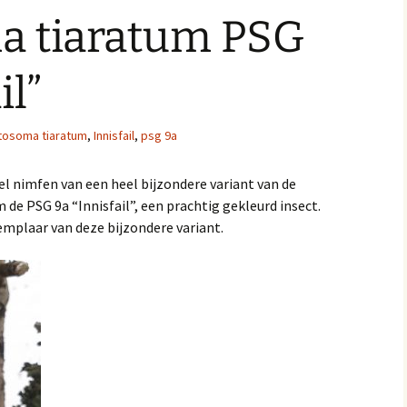
a tiaratum PSG
il”
tosoma tiaratum
,
Innisfail
,
psg 9a
l nimfen van een heel bijzondere variant van de
e PSG 9a “Innisfail”, een prachtig gekleurd insect.
emplaar van deze bijzondere variant.