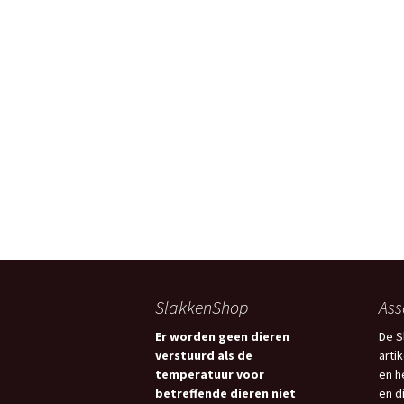
SlakkenShop
Ass
Er worden geen dieren
De S
verstuurd als de
arti
temperatuur voor
en h
betreffende dieren niet
en d