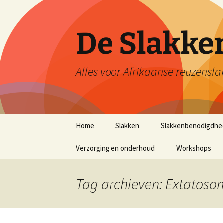
De Slakk
Alles voor Afrikaanse reuzensla
Ga
Home
Slakken
Slakkenbenodigdhe
naar
de
Verzorging en onderhoud
Workshops
inhoud
Tag archieven: Extatoso