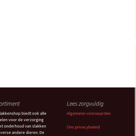
ortiment
Lees zorgvuldig
lakkenshop biedt ook alle
Algemene voorwaarden
kelen voor de verzorging
et onderhoud van slakken
Ons privacybeleid
iverse andere dieren. De