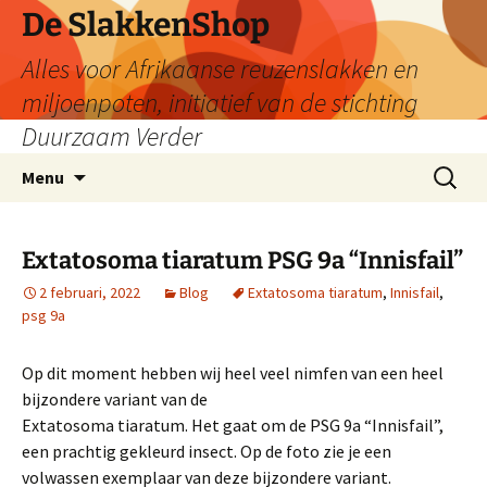
De SlakkenShop
Alles voor Afrikaanse reuzenslakken en
miljoenpoten, initiatief van de stichting
Duurzaam Verder
Ga
Zoeken
Menu
naar
naar:
de
inhoud
Extatosoma tiaratum PSG 9a “Innisfail”
2 februari, 2022
Blog
Extatosoma tiaratum
,
Innisfail
,
psg 9a
Op dit moment hebben wij heel veel nimfen van een heel
bijzondere variant van de
Extatosoma tiaratum. Het gaat om de PSG 9a “Innisfail”,
een prachtig gekleurd insect. Op de foto zie je een
volwassen exemplaar van deze bijzondere variant.