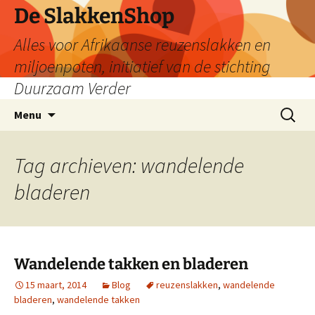
De SlakkenShop
Alles voor Afrikaanse reuzenslakken en
miljoenpoten, initiatief van de stichting
Duurzaam Verder
Ga
Zoeken
Menu
naar
naar:
de
inhoud
Tag archieven: wandelende
bladeren
Wandelende takken en bladeren
15 maart, 2014
Blog
reuzenslakken
,
wandelende
bladeren
,
wandelende takken