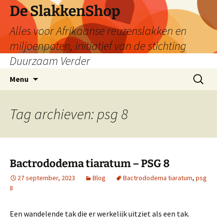
De SlakkenShop
Alles voor Afrikaanse reuzenslakken en
miljoenpoten, initiatief van de stichting
Duurzaam Verder
Ga
Zoeken
Menu
naar
naar:
de
inhoud
Tag archieven: psg 8
Bactrododema tiaratum – PSG 8
27 september, 2023
Blog
Bactrododema tiaratum
,
psg
8
Een wandelende tak die er werkelijk uitziet als een tak.