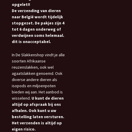
opgelet!!
De verzending van dieren
naar België wordt tijdelijk
stopgezet. De pakjes zijn 4
tot 6 dagen onderweg of
verdwijnen soms helemaal.
dit is onacceptabel.
In De Slakkenshop vindt je alle
soorten Afrikaanse
reuzenslakken, ook wel
agaatslakken genoemd. Ook
diverse andere dieren als
isopods en miljoenpoten
bieden wij aan. Het aanbod is
wisselend.
U kunt de dieren
altijd op afspraak bij ons
afhalen. Ook kunt u uw
bestelling laten versturen.
Het verzenden is altijd op
eigen risico.