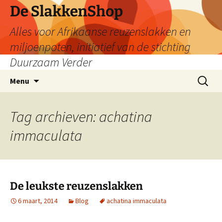
De SlakkenShop
Alles voor Afrikaanse reuzenslakken en
miljoenpoten, initiatief van de stichting
Duurzaam Verder
Ga
Zoeken
Menu
naar
naar:
de
inhoud
Tag archieven: achatina
immaculata
De leukste reuzenslakken
6 maart, 2014
Blog
achatina immaculata