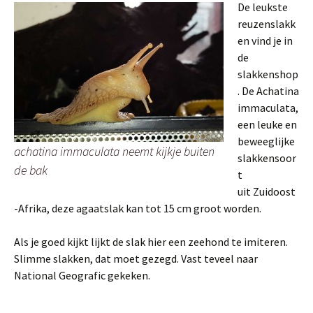
De leukste
reuzenslakk
en vind je in
de
slakkenshop
. De Achatina
immaculata,
een leuke en
beweeglijke
achatina immaculata neemt kijkje buiten
slakkensoor
de bak
t
uit Zuidoost
-Afrika, deze agaatslak kan tot 15 cm groot worden.
Als je goed kijkt lijkt de slak hier een zeehond te imiteren.
Slimme slakken, dat moet gezegd. Vast teveel naar
National Geografic gekeken.