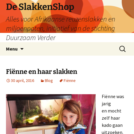
De SlakkenShop
Alles voor Afrikaanse reuzenslakken en
miljoenpoten, initiatief van de stichting
Duurzaam Verder
Ga
Zoeken
Menu
naar
naar:
de
inhoud
Fiënne en haar slakken
30 april, 2016
Blog
Fiënne
Fiënne was
jarig
en mocht
zelf haar
kado gaan
uitzoeken.