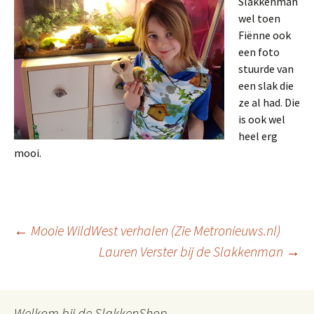
Slakkenman
wel toen
Fiënne ook
een foto
stuurde van
een slak die
ze al had. Die
is ook wel
heel erg
mooi.
Berichtnavigatie
←
Mooie WildWest verhalen (Zie Metronieuws.nl)
Lauren Verster bij de Slakkenman
→
Welkom bij de SlakkenShop