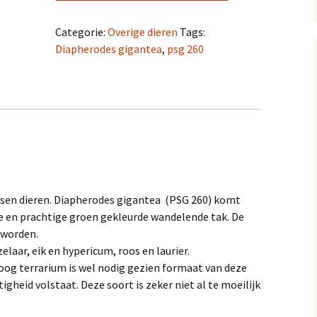
gigantea
-
Categorie:
Overige dieren
Tags:
PSG
Diapherodes gigantea
,
psg 260
260
aantal
ssen dieren. Diapherodes gigantea (PSG 260) komt
te en prachtige groen gekleurde wandelende tak. De
 worden.
laar, eik en hypericum, roos en laurier.
 hoog terrarium is wel nodig gezien formaat van deze
gheid volstaat. Deze soort is zeker niet al te moeilijk