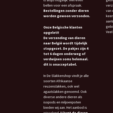
is altijd mogelijk. Wel even
gebr
bellen voor een afspraak.
verz
Bestellingen zonder dieren
van 
worden gewoon verzonden.
keer
aant
gebi
Onze Belgische klanten
Veel
opgelet!!
De verzending van dieren
naar België wordt tijdelijk
stopgezet. De pakjes zijn 4
tot 6 dagen onderweg of
verdwijnen soms helemaal.
dit is onacceptabel.
In De Slakkenshop vindt je alle
soorten Afrikaanse
reuzenslakken, ook wel
agaatslakken genoemd. Ook
diverse andere dieren als
isopods en miljoenpoten
bieden wij aan. Het aanbod is
wisselend.
U kunt de dieren