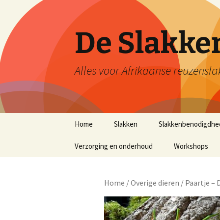
De Slakk
Alles voor Afrikaanse reuzensla
Ga
Home
Slakken
Slakkenbenodigdhe
naar
de
Verzorging en onderhoud
Workshops
inhoud
Home
/
Overige dieren
/ Paartje –