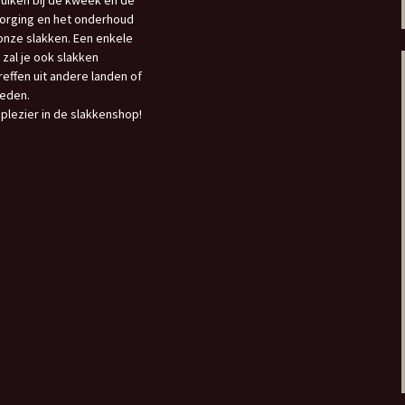
uiken bij de kweek en de
orging en het onderhoud
onze slakken. Een enkele
 zal je ook slakken
reffen uit andere landen of
eden.
 plezier in de slakkenshop!