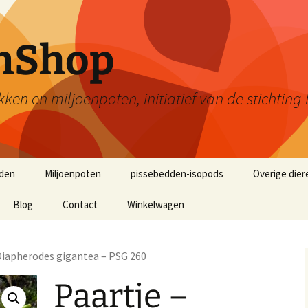
enShop
kken en miljoenpoten, initiatief van de stichti
den
Miljoenpoten
pissebedden-isopods
Overige dier
Blog
Contact
Winkelwagen
 Diapherodes gigantea – PSG 260
Paartje –