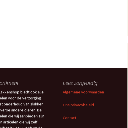
ortiment
Lees zorgvuldig
lakkenshop biedt ook alle
Algemene voorwaarden
kelen voor de verzorging
et onderhoud van slakken
Ons privacybeleid
iverse andere dieren. De
kelen die wij aanbieden zijn
Contact
n artikelen die wij zelf