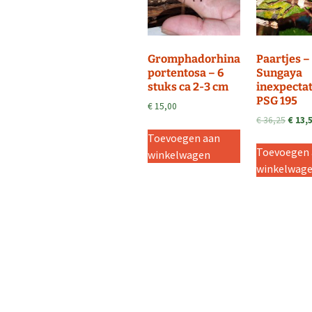
Gromphadorhina
Paartjes –
portentosa – 6
Sungaya
stuks ca 2-3 cm
inexpectat
PSG 195
€
15,00
Oorsp
€
36,25
€
13,
prijs
Toevoegen aan
was:
Toevoegen
winkelwagen
€ 36,2
winkelwag