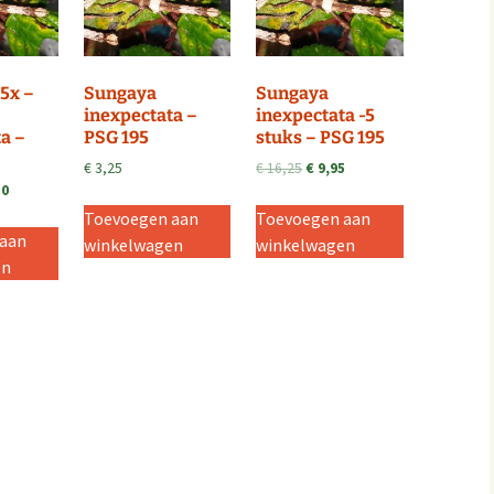
 5x –
Sungaya
Sungaya
inexpectata –
inexpectata -5
a –
PSG 195
stuks – PSG 195
Oorspronkelijke
Huidige
€
3,25
€
16,25
€
9,95
ronkelijke
Huidige
prijs
prijs
50
prijs
was:
is:
Toevoegen aan
Toevoegen aan
is:
€ 16,25.
€ 9,95.
 aan
winkelwagen
winkelwagen
5.
€ 13,50.
en