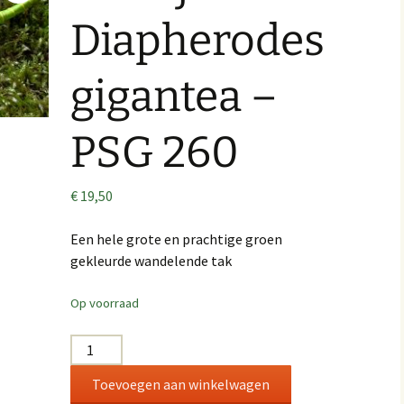
Diapherodes
gigantea –
PSG 260
€
19,50
Een hele grote en prachtige groen
gekleurde wandelende tak
Op voorraad
Paartje
–
Toevoegen aan winkelwagen
Diapherodes