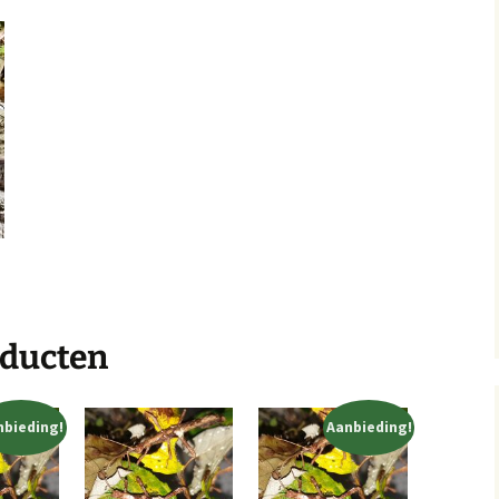
oducten
nbieding!
Aanbieding!