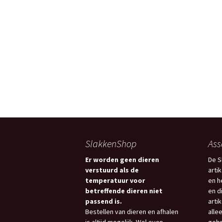
SlakkenShop
Ass
Er worden geen dieren
De S
verstuurd als de
arti
temperatuur voor
en h
betreffende dieren niet
en d
passend is.
arti
Bestellen van dieren en afhalen
allee