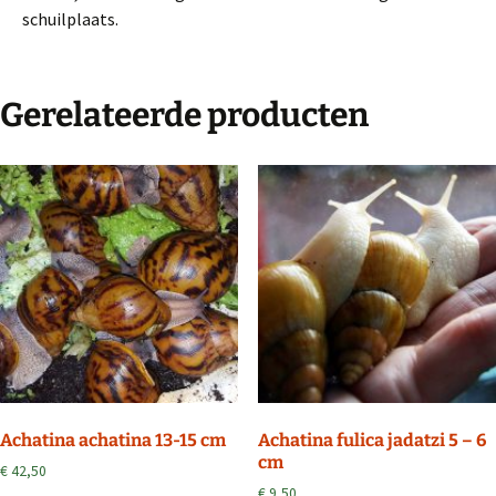
schuilplaats.
Gerelateerde producten
Achatina achatina 13-15 cm
Achatina fulica jadatzi 5 – 6
cm
€
42,50
€
9,50