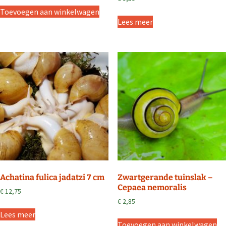
Toevoegen aan winkelwagen
Lees meer
Achatina fulica jadatzi 7 cm
Zwartgerande tuinslak –
Cepaea nemoralis
€
12,75
€
2,85
Lees meer
Toevoegen aan winkelwagen