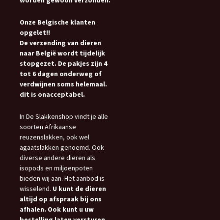
Onze Belgische klanten
opgelet!!
De verzending van dieren
naar België wordt tijdelijk
stopgezet. De pakjes zijn 4
tot 6 dagen onderweg of
verdwijnen soms helemaal.
dit is onacceptabel.
In De Slakkenshop vindt je alle
soorten Afrikaanse
reuzenslakken, ook wel
agaatslakken genoemd. Ook
diverse andere dieren als
isopods en miljoenpoten
bieden wij aan. Het aanbod is
wisselend.
U kunt de dieren
altijd op afspraak bij ons
afhalen. Ook kunt u uw
bestelling laten versturen.