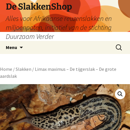
De SlakkenShop
Alles voor Afrikaanse reuzenslakken en
miljoenpoten, initiatief van de stichting
Duurzaam Verder
Ga
Zoeken
Menu
naar
naar:
de
inhoud
Home
/
Slakken
/ Limax maximus – De tijgerslak – De grote
aardslak