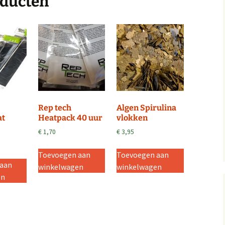
oducten
Rep tech
Algen Spirulina
at
Heatpack 40 uur
vlokken
€
1,70
€
3,95
Toevoegen aan
Toevoegen aan
 aan
winkelwagen
winkelwagen
en