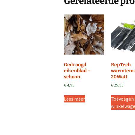
Gerelateerde pr
Gedroogd
RepTech
eikenblad –
warmtem
schoon
20Watt
€
4,95
€
25,95
Lees meer
Toevoegen
winkelwag