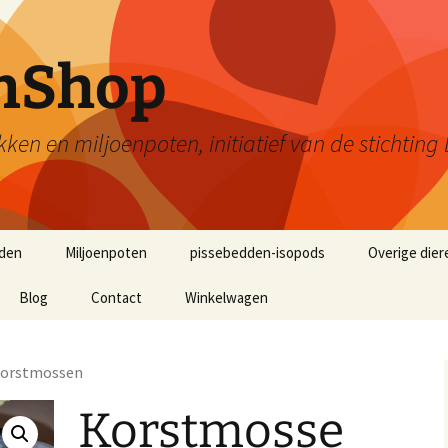
enShop
kken en miljoenpoten, initiatief van de stichti
den
Miljoenpoten
pissebedden-isopods
Overige dier
Blog
Contact
Winkelwagen
Korstmossen
Korstmosse