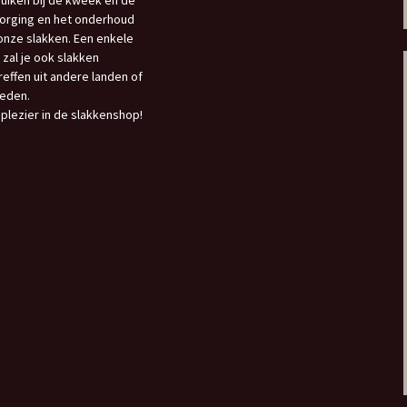
uiken bij de kweek en de
orging en het onderhoud
onze slakken. Een enkele
 zal je ook slakken
reffen uit andere landen of
eden.
 plezier in de slakkenshop!