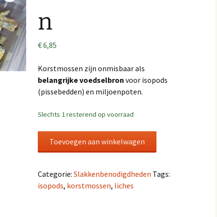
n
€
6,85
Korstmossen zijn onmisbaar als
belangrijke voedselbron
voor isopods
(pissebedden) en miljoenpoten.
Slechts 1 resterend op voorraad
Korstmossen
Toevoegen aan winkelwagen
aantal
Categorie:
Slakkenbenodigdheden
Tags:
isopods
,
korstmossen
,
liches