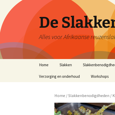
De Slakk
Alles voor Afrikaanse reuzensla
Ga
Home
Slakken
Slakkenbenodigdhe
naar
de
Verzorging en onderhoud
Workshops
inhoud
Home
/
Slakkenbenodigdheden
/ 