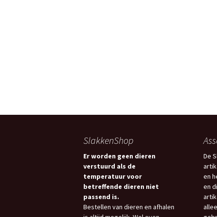
SlakkenShop
Ass
Er worden geen dieren
De S
verstuurd als de
arti
temperatuur voor
en h
betreffende dieren niet
en d
passend is.
arti
Bestellen van dieren en afhalen
allee