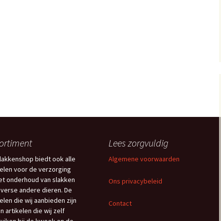
ortiment
Lees zorgvuldig
lakkenshop biedt ook alle
Algemene voorwaarden
kelen voor de verzorging
et onderhoud van slakken
Ons privacybeleid
iverse andere dieren. De
kelen die wij aanbieden zijn
Contact
n artikelen die wij zelf