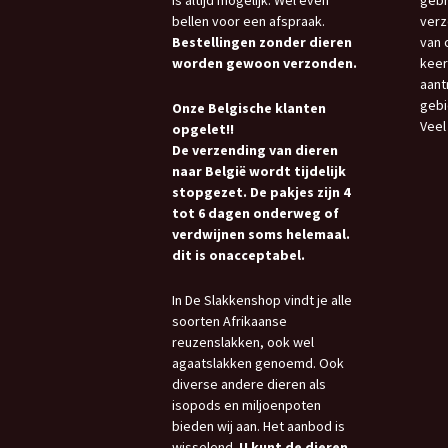
is altijd mogelijk. Wel even
gebr
bellen voor een afspraak.
verz
Bestellingen zonder dieren
van 
worden gewoon verzonden.
keer
aant
gebi
Onze Belgische klanten
Veel
opgelet!!
De verzending van dieren
naar België wordt tijdelijk
stopgezet. De pakjes zijn 4
tot 6 dagen onderweg of
verdwijnen soms helemaal.
dit is onacceptabel.
In De Slakkenshop vindt je alle
soorten Afrikaanse
reuzenslakken, ook wel
agaatslakken genoemd. Ook
diverse andere dieren als
isopods en miljoenpoten
bieden wij aan. Het aanbod is
wisselend.
U kunt de dieren