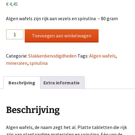
€
4,45
Algen wafels zijn rijk aan vezels en spirulina – 80 gram
Algen
Toevoegen aan winkelwagen
wafels
aantal
Categorie:
Slakkenbenodigdheden
Tags:
Algen wafels
,
mineralen
,
spirulina
Beschrijving
Extra informatie
Beschrijving
Algen wafels, de naam zegt het al. Platte tabletten die rijk
zijn aan plantaardige materialen en spirulina. Eén van de