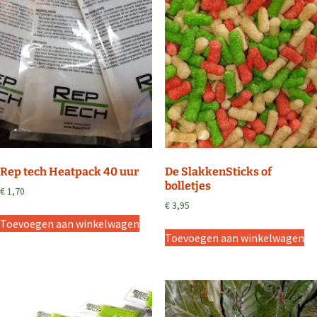
Rep tech Heatpack 40 uur
De SlakkenSticks of
bolletjes
€
1,70
€
3,95
Toevoegen aan winkelwagen
Toevoegen aan winkelwagen