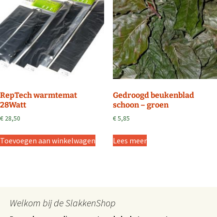
RepTech warmtemat
Gedroogd beukenblad
28Watt
schoon – groen
€
28,50
€
5,85
Toevoegen aan winkelwagen
Lees meer
Welkom bij de SlakkenShop