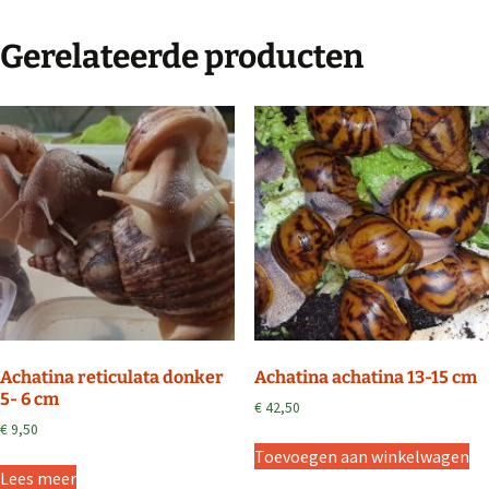
Gerelateerde producten
Achatina reticulata donker
Achatina achatina 13-15 cm
5- 6 cm
€
42,50
€
9,50
Toevoegen aan winkelwagen
Lees meer