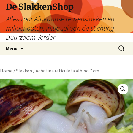
De SlakkenShop
Alles voor Afrikaanse reuzenslakken en
miljoenpoten, initiatief van de stichting
Duurzaam Verder
Ga
Zoeken
Menu
naar
naar:
de
inhoud
Home
/
Slakken
/ Achatina reticulata albino 7 cm