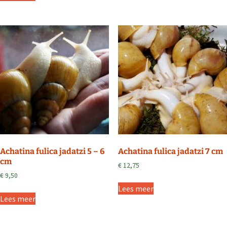
Achatina fulica jadatzi 5 – 6
Achatina fulica jadatzi 7 cm
cm
€
12,75
€
9,50
Lees meer
Lees meer