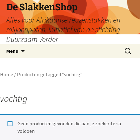
De SlakkenShop
Alles voor Afrikaanse reuzenslakken en
miljoenpoten, initiatief van de stichting
Duurzaam Verder
Ga
Zoeken
Menu
naar
naar:
de
inhoud
Home
/ Producten getagged “vochtig”
vochtig
Geen producten gevonden die aan je zoekcriteria
voldoen.