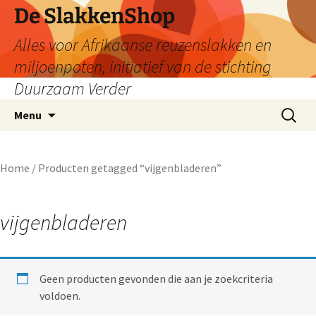
De SlakkenShop
Alles voor Afrikaanse reuzenslakken en
miljoenpoten, initiatief van de stichting
Duurzaam Verder
Ga
Zoeken
Menu
naar
naar:
de
inhoud
Home
/ Producten getagged “vijgenbladeren”
vijgenbladeren
Geen producten gevonden die aan je zoekcriteria
voldoen.