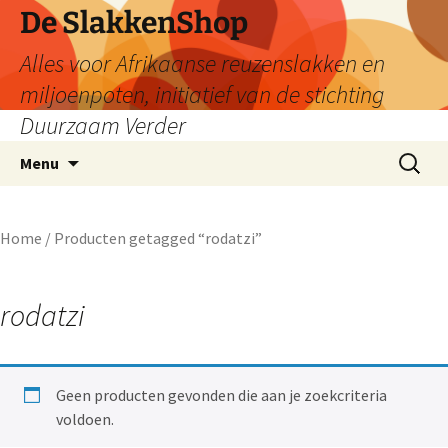
De SlakkenShop
Alles voor Afrikaanse reuzenslakken en
miljoenpoten, initiatief van de stichting
Duurzaam Verder
Ga
Zoeken
Menu
naar
naar:
de
inhoud
Home
/ Producten getagged “rodatzi”
rodatzi
Geen producten gevonden die aan je zoekcriteria
voldoen.