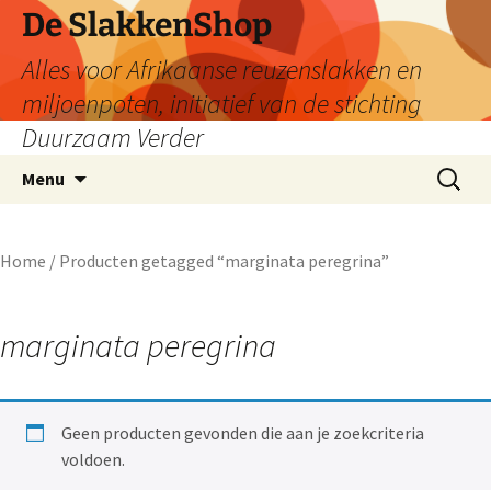
De SlakkenShop
Alles voor Afrikaanse reuzenslakken en
miljoenpoten, initiatief van de stichting
Duurzaam Verder
Ga
Zoeken
Menu
naar
naar:
de
inhoud
Home
/ Producten getagged “marginata peregrina”
marginata peregrina
Geen producten gevonden die aan je zoekcriteria
voldoen.