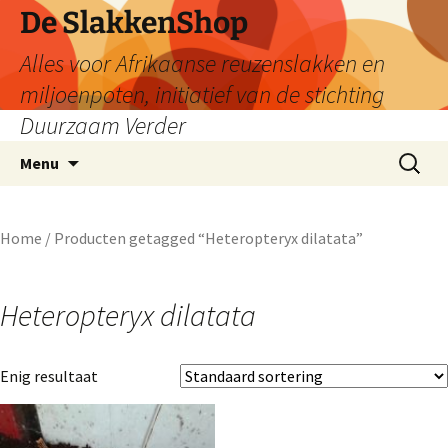
De SlakkenShop
Alles voor Afrikaanse reuzenslakken en
miljoenpoten, initiatief van de stichting
Duurzaam Verder
Ga
Zoeken
Menu
naar
naar:
de
inhoud
Home
/ Producten getagged “Heteropteryx dilatata”
Heteropteryx dilatata
Enig resultaat