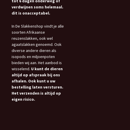
tot 6 dagen onderweg of
verdwijnen soms helemaal.
dit is onacceptabel.
In De Slakkenshop vindt je alle
soorten Afrikaanse
reuzenslakken, ook wel
agaatslakken genoemd. Ook
diverse andere dieren als
isopods en miljoenpoten
bieden wij aan. Het aanbod is
wisselend.
U kunt de dieren
altijd op afspraak bij ons
afhalen. Ook kunt u uw
bestelling laten versturen.
Het verzenden is altijd op
eigen risico.