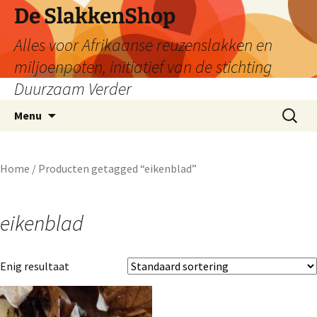
De SlakkenShop
Alles voor Afrikaanse reuzenslakken en
miljoenpoten, initiatief van de stichting
Duurzaam Verder
Ga
Zoeken
Menu
naar
naar:
de
inhoud
Home
/ Producten getagged “eikenblad”
eikenblad
Enig resultaat