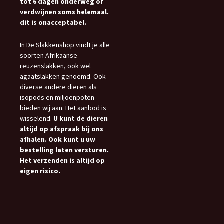
tot 6 dagen onderweg of
verdwijnen soms helemaal.
dit is onacceptabel.
In De Slakkenshop vindt je alle
soorten Afrikaanse
reuzenslakken, ook wel
agaatslakken genoemd. Ook
diverse andere dieren als
isopods en miljoenpoten
bieden wij aan. Het aanbod is
wisselend.
U kunt de dieren
altijd op afspraak bij ons
afhalen. Ook kunt u uw
bestelling laten versturen.
Het verzenden is altijd op
eigen risico.