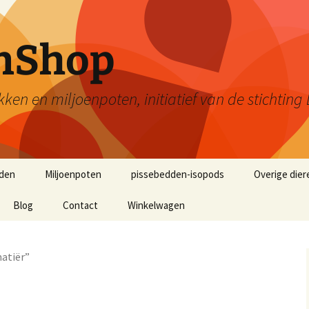
enShop
kken en miljoenpoten, initiatief van de stichti
den
Miljoenpoten
pissebedden-isopods
Overige dier
Blog
Contact
Winkelwagen
atiër”