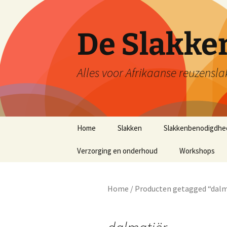
De Slakk
Alles voor Afrikaanse reuzensla
Ga
Home
Slakken
Slakkenbenodigdhe
naar
de
Verzorging en onderhoud
Workshops
inhoud
Home
/ Producten getagged “dalm