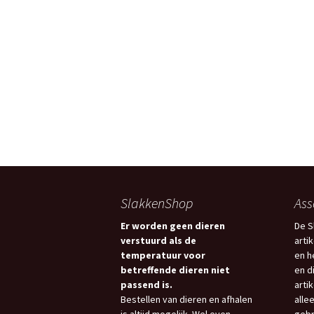
SlakkenShop
Ass
Er worden geen dieren
De S
verstuurd als de
arti
temperatuur voor
en h
betreffende dieren niet
en d
passend is.
arti
Bestellen van dieren en afhalen
allee