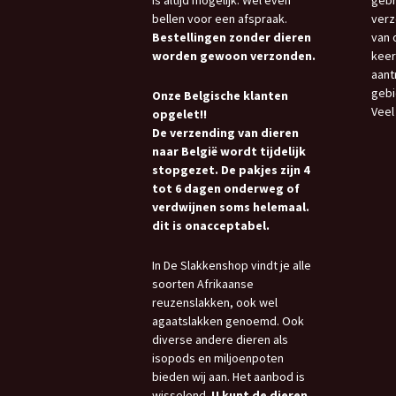
is altijd mogelijk. Wel even
gebr
bellen voor een afspraak.
verz
Bestellingen zonder dieren
van 
worden gewoon verzonden.
keer
aant
gebi
Onze Belgische klanten
Veel
opgelet!!
De verzending van dieren
naar België wordt tijdelijk
stopgezet. De pakjes zijn 4
tot 6 dagen onderweg of
verdwijnen soms helemaal.
dit is onacceptabel.
In De Slakkenshop vindt je alle
soorten Afrikaanse
reuzenslakken, ook wel
agaatslakken genoemd. Ook
diverse andere dieren als
isopods en miljoenpoten
bieden wij aan. Het aanbod is
wisselend.
U kunt de dieren