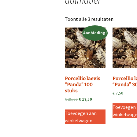
dalmatiër
Toont alle 3 resultaten
Aanbieding!
Porcellio laevis
Porcellio l
“Panda” 100
“Panda” 3
stuks
€
7,50
Oorspronkelijke
Huidige
€
25,00
€
17,50
prijs
prijs
Toevoegen
was:
is:
Toevoegen aan
winkelwag
€ 25,00.
€ 17,50.
winkelwagen