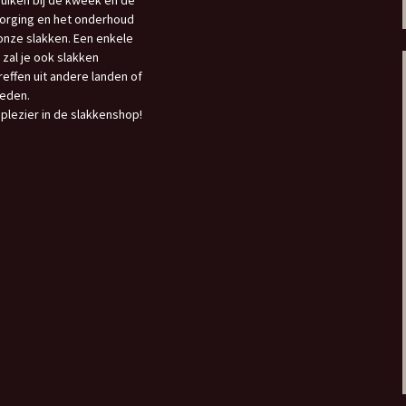
uiken bij de kweek en de
orging en het onderhoud
onze slakken. Een enkele
 zal je ook slakken
reffen uit andere landen of
eden.
 plezier in de slakkenshop!