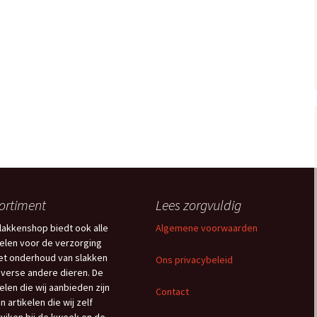
ortiment
Lees zorgvuldig
lakkenshop biedt ook alle
Algemene voorwaarden
kelen voor de verzorging
et onderhoud van slakken
Ons privacybeleid
iverse andere dieren. De
kelen die wij aanbieden zijn
Contact
n artikelen die wij zelf