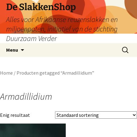
De SlakkenShop
Alles voor Afrikaanse reuzenslakken en
miljoenpoten, initiatief van de stichting
Duurzaam Verder
Ga
Zoeken
Menu
naar
naar:
de
inhoud
Home
/ Producten getagged “Armadillidium”
Armadillidium
Enig resultaat