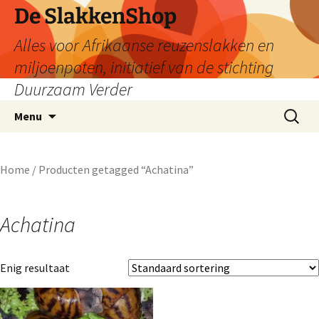
De SlakkenShop
Alles voor Afrikaanse reuzenslakken en
miljoenpoten, initiatief van de stichting
Duurzaam Verder
Ga
Zoeken
Menu
naar
naar:
de
inhoud
Home
/ Producten getagged “Achatina”
Achatina
Enig resultaat